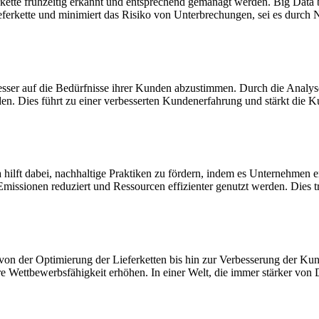
tte frühzeitig erkannt und entsprechend gemanagt werden. Big Data bie
eferkette und minimiert das Risiko von Unterbrechungen, sei es durch 
 besser auf die Bedürfnisse ihrer Kunden abzustimmen. Durch die Ana
rden. Dies führt zu einer verbesserten Kundenerfahrung und stärkt d
a hilft dabei, nachhaltige Praktiken zu fördern, indem es Unternehmen
ionen reduziert und Ressourcen effizienter genutzt werden. Dies träg
e, von der Optimierung der Lieferketten bis hin zur Verbesserung der 
re Wettbewerbsfähigkeit erhöhen. In einer Welt, die immer stärker von D