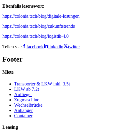
Ebenfalls lesenswert
:
https://colonia.tech/blog/digitale-losungen
https://colonia.tech/blog/zukunftstrends
https://colonia.tech/blog/logistik-4.0
Teilen via:
facebook
linkedin
twitter
Footer
Miete
Transporter & LKW inkl. 3,5t
LKW ab 7,2t
Auflieger
Zugmaschine
Wechselbrücke
Anhänger
Container
Leasing