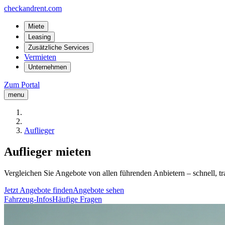
checkandrent.com
Miete
Leasing
Zusätzliche Services
Vermieten
Unternehmen
Zum Portal
menu
Auflieger
Auflieger mieten
Vergleichen Sie Angebote von allen führenden Anbietern – schnell, tr
Jetzt Angebote finden
Angebote sehen
Fahrzeug-Infos
Häufige Fragen