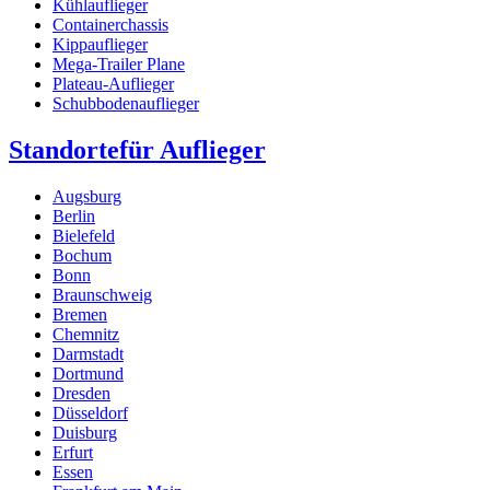
Kühlauflieger
Containerchassis
Kippauflieger
Mega-Trailer Plane
Plateau-Auflieger
Schubbodenauflieger
Standorte
für Auflieger
Augsburg
Berlin
Bielefeld
Bochum
Bonn
Braunschweig
Bremen
Chemnitz
Darmstadt
Dortmund
Dresden
Düsseldorf
Duisburg
Erfurt
Essen