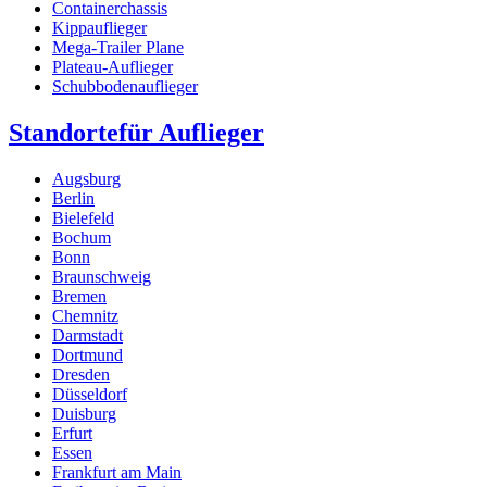
Containerchassis
Kippauflieger
Mega-Trailer Plane
Plateau-Auflieger
Schubbodenauflieger
Standorte
für Auflieger
Augsburg
Berlin
Bielefeld
Bochum
Bonn
Braunschweig
Bremen
Chemnitz
Darmstadt
Dortmund
Dresden
Düsseldorf
Duisburg
Erfurt
Essen
Frankfurt am Main