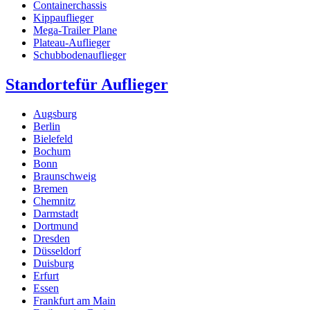
Containerchassis
Kippauflieger
Mega-Trailer Plane
Plateau-Auflieger
Schubbodenauflieger
Standorte
für Auflieger
Augsburg
Berlin
Bielefeld
Bochum
Bonn
Braunschweig
Bremen
Chemnitz
Darmstadt
Dortmund
Dresden
Düsseldorf
Duisburg
Erfurt
Essen
Frankfurt am Main