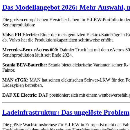
Das Modellangebot 2026: Mehr Auswahl, 
Die großen europäischen Hersteller haben ihr E-LKW-Portfolio in de
Serienproduktion:
Volvo FH Electric:
Einer der meistgenutzten Elektro-Sattelzüge in E
ab. Volvo hat die Produktionskapazitäten schrittweise erhöht.
Mercedes-Benz eActros 600:
Daimler Truck hat mit dem eActros 600
Serienproduktion läuft seit Ende 2024.
Scania BEV-Baureihe:
Scania bietet elektrische Varianten seiner R-
Faktor.
MAN eTGX:
MAN hat seinen elektrischen Schwer-LKW für den Fernv
Ladezyklen betreiben.
DAF XE Electric:
DAF positioniert sich mit einem wettbewerbsfähig
Ladeinfrastruktur: Das ungelöste Problem
Die größte Wachstumsbremse für E-LKW in Europa ist nicht das Fahrze
Hochleistungsladepunkte für schwere Nutzfahrzeuge verfügbar sein sol