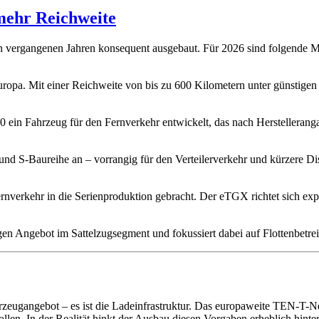
mehr Reichweite
n vergangenen Jahren konsequent ausgebaut. Für 2026 sind folgende Mo
uropa. Mit einer Reichweite von bis zu 600 Kilometern unter günstige
 ein Fahrzeug für den Fernverkehr entwickelt, das nach Herstelleran
 und S-Baureihe an – vorrangig für den Verteilerverkehr und kürzere Di
erkehr in die Serienproduktion gebracht. Der eTGX richtet sich exp
en Angebot im Sattelzugsegment und fokussiert dabei auf Flottenbetrei
ugangebot – es ist die Ladeinfrastruktur. Das europaweite TEN-T-Netz
len. In der Realität hinkt der Ausbau diesen Vorgaben erheblich hinter