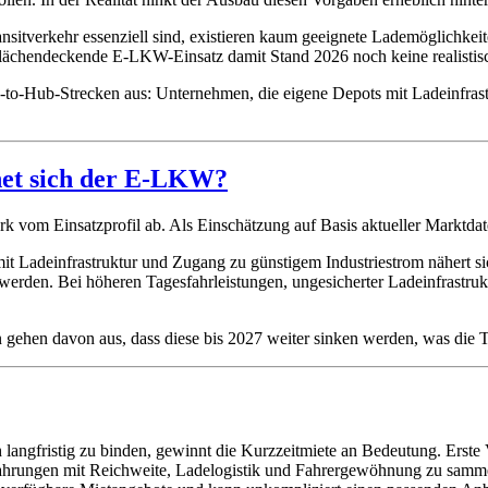
Transitverkehr essenziell sind, existieren kaum geeignete Lademöglich
 flächendeckende E-LKW-Einsatz damit Stand 2026 noch keine realistis
b-to-Hub-Strecken aus: Unternehmen, die eigene Depots mit Ladeinfrast
net sich der E-LKW?
tark vom Einsatzprofil ab. Als Einschätzung auf Basis aktueller Marktdat
 mit Ladeinfrastruktur und Zugang zu günstigem Industriestrom nähert
 werden. Bei höheren Tagesfahrleistungen, ungesicherter Ladeinfrastr
n gehen davon aus, dass diese bis 2027 weiter sinken werden, was die
 langfristig zu binden, gewinnt die Kurzzeitmiete an Bedeutung. Erst
rfahrungen mit Reichweite, Ladelogistik und Fahrergewöhnung zu samme