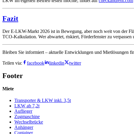
LKW im eigenen Betrieb testen möchte, findet auf
checkandrent.com
Fazit
Der E-LKW-Markt 2026 ist in Bewegung, aber noch weit von der Flächend
TCO-Kalkulation. Wer abwartet, riskiert, Förderfenster zu verpassen 
Bleiben Sie informiert – aktuelle Entwicklungen und Mietlösungen fi
Teilen via:
facebook
linkedin
twitter
Footer
Miete
Transporter & LKW inkl. 3,5t
LKW ab 7,2t
Auflieger
Zugmaschine
Wechselbrücke
Anhänger
Container