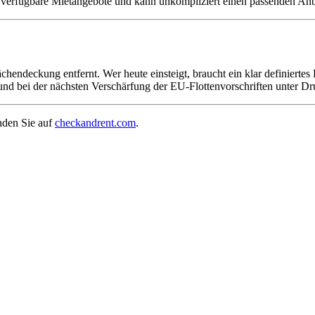
verfügbare Mietangebote und kann unkompliziert einen passenden Anbi
eckung entfernt. Wer heute einsteigt, braucht ein klar definiertes Ein
und bei der nächsten Verschärfung der EU-Flottenvorschriften unter Dr
nden Sie auf
checkandrent.com
.