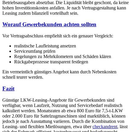
Betriebsausgaben absetzbar. Die Liquidität bleibt geschont, da keine
hohen Investitionskosten anfallen. Je nach Vertragsgestaltung kann
Leasing zudem bilanziell vorteilhaft sein.
Worauf Gewerbekunden achten sollten
Vor Vertragsabschluss empfiehlt sich ein genauer Vergleich:
realistische Laufleistung ansetzen
Serviceumfang prüfen
Regelungen zu Mehrkilometern und Schäden klären
Rückgabeprozesse transparent festlegen
Ein vermeintlich günstiges Angebot kann durch Nebenkosten
schnell teurer werden.
Fazit
Günstige LKW-Leasing-Angebote für Gewerbekunden sind
verfügbar, wenn Laufzeit, Nutzung und Servicebedarf realistisch
kalkuliert werden. Monatsraten ab etwa 800 Euro für 7,5-t-LKW
oder 2.000 Euro für Sattelzugmaschinen sind marktüblich, können
jedoch je nach Ausstattung variieren. Durch die Kombination von
Leasing- und flexiblen Mietlösungen, etwa über
checkandrent
, lässt
sich der Fuhrpark effizient, kostenbewusst und bedarfsgerecht