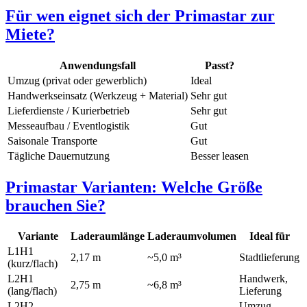
Für wen eignet sich der Primastar zur
Miete?
Anwendungsfall
Passt?
Umzug (privat oder gewerblich)
Ideal
Handwerkseinsatz (Werkzeug + Material)
Sehr gut
Lieferdienste / Kurierbetrieb
Sehr gut
Messeaufbau / Eventlogistik
Gut
Saisonale Transporte
Gut
Tägliche Dauernutzung
Besser leasen
Primastar Varianten: Welche Größe
brauchen Sie?
Variante
Laderaumlänge
Laderaumvolumen
Ideal für
L1H1
2,17 m
~5,0 m³
Stadtlieferung
(kurz/flach)
L2H1
Handwerk,
2,75 m
~6,8 m³
(lang/flach)
Lieferung
L2H2
Umzug,