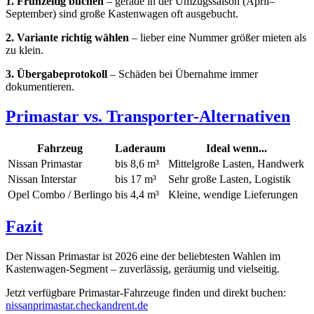
1. Frühzeitig buchen
– gerade in der Umzugssaison (April–
September) sind große Kastenwagen oft ausgebucht.
2. Variante richtig wählen
– lieber eine Nummer größer mieten als
zu klein.
3. Übergabeprotokoll
– Schäden bei Übernahme immer
dokumentieren.
Primastar vs. Transporter-Alternativen
Fahrzeug
Laderaum
Ideal wenn...
Nissan Primastar
bis 8,6 m³
Mittelgroße Lasten, Handwerk
Nissan Interstar
bis 17 m³
Sehr große Lasten, Logistik
Opel Combo / Berlingo
bis 4,4 m³
Kleine, wendige Lieferungen
Fazit
Der Nissan Primastar ist 2026 eine der beliebtesten Wahlen im
Kastenwagen-Segment – zuverlässig, geräumig und vielseitig.
Jetzt verfügbare Primastar-Fahrzeuge finden und direkt buchen:
nissanprimastar.checkandrent.de