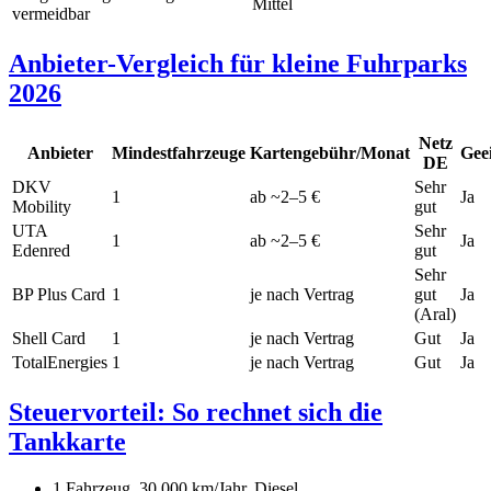
Mittel
vermeidbar
Anbieter-Vergleich für kleine Fuhrparks
2026
Netz
Anbieter
Mindestfahrzeuge
Kartengebühr/Monat
Gee
DE
DKV
Sehr
1
ab ~2–5 €
Ja
Mobility
gut
UTA
Sehr
1
ab ~2–5 €
Ja
Edenred
gut
Sehr
BP Plus Card
1
je nach Vertrag
gut
Ja
(Aral)
Shell Card
1
je nach Vertrag
Gut
Ja
TotalEnergies
1
je nach Vertrag
Gut
Ja
Steuervorteil: So rechnet sich die
Tankkarte
1 Fahrzeug, 30.000 km/Jahr, Diesel