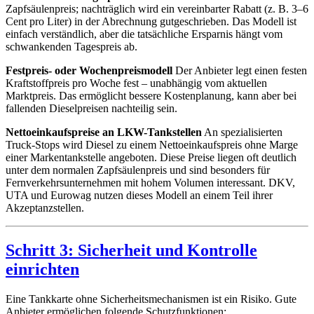
Zapfsäulenpreis; nachträglich wird ein vereinbarter Rabatt (z. B. 3–6
Cent pro Liter) in der Abrechnung gutgeschrieben. Das Modell ist
einfach verständlich, aber die tatsächliche Ersparnis hängt vom
schwankenden Tagespreis ab.
Festpreis- oder Wochenpreismodell
Der Anbieter legt einen festen
Kraftstoffpreis pro Woche fest – unabhängig vom aktuellen
Marktpreis. Das ermöglicht bessere Kostenplanung, kann aber bei
fallenden Dieselpreisen nachteilig sein.
Nettoeinkaufspreise an LKW-Tankstellen
An spezialisierten
Truck-Stops wird Diesel zu einem Nettoeinkaufspreis ohne Marge
einer Markentankstelle angeboten. Diese Preise liegen oft deutlich
unter dem normalen Zapfsäulenpreis und sind besonders für
Fernverkehrsunternehmen mit hohem Volumen interessant. DKV,
UTA und Eurowag nutzen dieses Modell an einem Teil ihrer
Akzeptanzstellen.
Schritt 3: Sicherheit und Kontrolle
einrichten
Eine Tankkarte ohne Sicherheitsmechanismen ist ein Risiko. Gute
Anbieter ermöglichen folgende Schutzfunktionen: