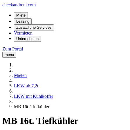
checkandrent.com
Miete
Leasing
Zusätzliche Services
Vermieten
Unternehmen
Zum Portal
menu
Mieten
LKW ab 7,2t
LKW mit Kühlkoffer
MB 16t. Tiefkühler
MB 16t. Tiefkühler