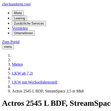
checkandrent.com
Miete
Leasing
Zusätzliche Services
Vermieten
Unternehmen
Zum Portal
menu
Mieten
LKW ab 7,2t
LKW mit Wechselfahrgestell
Actros 2545 L BDF, StreamSpace 2,5 m Midi
Actros 2545 L BDF, StreamSpac