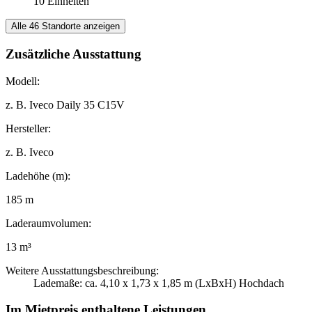
10 Einheiten
Alle 46 Standorte anzeigen
Zusätzliche Ausstattung
Modell:
z. B. Iveco Daily 35 C15V
Hersteller:
z. B. Iveco
Ladehöhe (m):
185 m
Laderaumvolumen:
13 m³
Weitere Ausstattungsbeschreibung:
Lademaße: ca. 4,10 x 1,73 x 1,85 m (LxBxH) Hochdach
Im Mietpreis enthaltene Leistungen