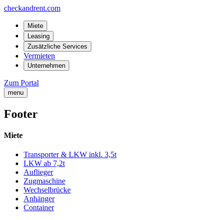
checkandrent.com
Miete
Leasing
Zusätzliche Services
Vermieten
Unternehmen
Zum Portal
menu
Footer
Miete
Transporter & LKW inkl. 3,5t
LKW ab 7,2t
Auflieger
Zugmaschine
Wechselbrücke
Anhänger
Container