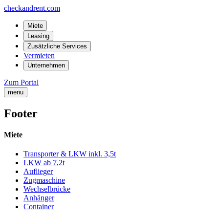
checkandrent.com
Miete
Leasing
Zusätzliche Services
Vermieten
Unternehmen
Zum Portal
menu
Footer
Miete
Transporter & LKW inkl. 3,5t
LKW ab 7,2t
Auflieger
Zugmaschine
Wechselbrücke
Anhänger
Container