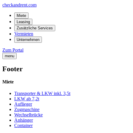
checkandrent.com
Miete
Leasing
Zusätzliche Services
Vermieten
Unternehmen
Zum Portal
menu
Footer
Miete
Transporter & LKW inkl. 3,5t
LKW ab 7,2t
Auflieger
Zugmaschine
Wechselbrücke
Anhänger
Container