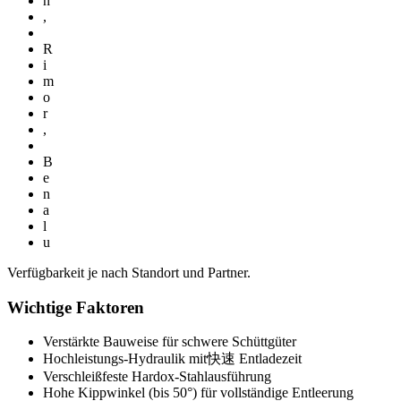
n
,
R
i
m
o
r
,
B
e
n
a
l
u
Verfügbarkeit je nach Standort und Partner.
Wichtige Faktoren
Verstärkte Bauweise für schwere Schüttgüter
Hochleistungs-Hydraulik mit快速 Entladezeit
Verschleißfeste Hardox-Stahlausführung
Hohe Kippwinkel (bis 50°) für vollständige Entleerung