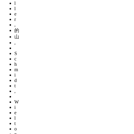
l
l
e
r
,
的
山
,
S
c
h
m
i
d
t
,
W
i
e
l
t
o