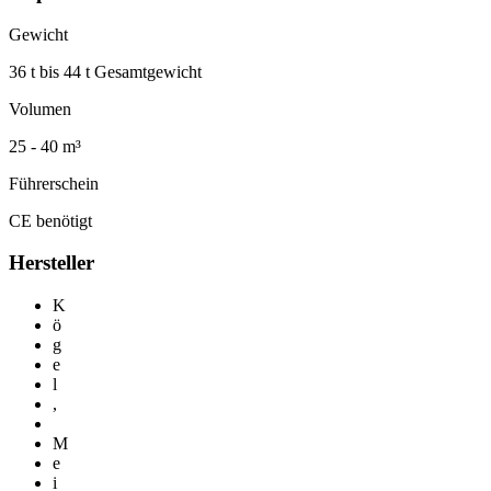
Gewicht
36 t bis 44 t Gesamtgewicht
Volumen
25 - 40 m³
Führerschein
CE benötigt
Hersteller
K
ö
g
e
l
,
M
e
i