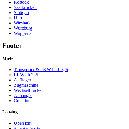
Rostock
Saarbrücken
Stuttgart
Ulm
Wiesbaden
Würzburg
Wuppertal
Footer
Miete
Transporter & LKW inkl. 3,5t
LKW ab 7,2t
Auflieger
Zugmaschine
Wechselbrücke
Anhänger
Container
Leasing
Übersicht
Alle Angebote