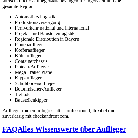
wirtschaftliche Auflieger-Mietlösungen für Ingolstadt und die
gesamte Region.
Automotive-Logistik
Produktionsversorgung
Fernverkehr national und international
Projekt- und Baustellenlogistik
Regionale Distribution in Bayern
Planenauflieger
Kofferauflieger
Kühlauflieger
Containerchassis
Plateau-Auflieger
Mega-Trailer Plane
Kippauflieger
Schubbodenauflieger
Betonmischer-Auflieger
Tieflader
Baustellenkipper
Auflieger mieten in Ingolstadt – professionell, flexibel und
zuverlässig mit checkandrent.com.
FAQ
Alles Wissenswerte über Auflieger