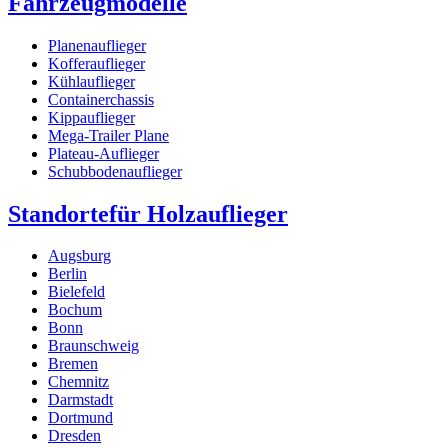
Fahrzeugmodelle
Planenauflieger
Kofferauflieger
Kühlauflieger
Containerchassis
Kippauflieger
Mega-Trailer Plane
Plateau-Auflieger
Schubbodenauflieger
Standorte
für Holzauflieger
Augsburg
Berlin
Bielefeld
Bochum
Bonn
Braunschweig
Bremen
Chemnitz
Darmstadt
Dortmund
Dresden