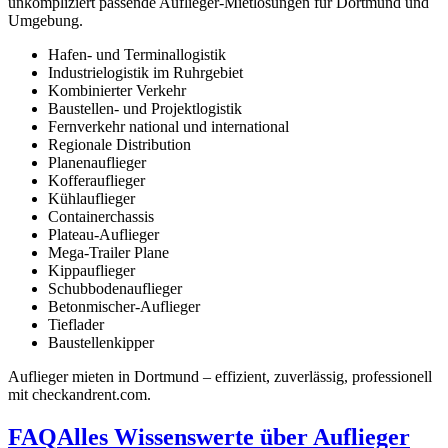
unkompliziert passende Auflieger-Mietlösungen für Dortmund und
Umgebung.
Hafen- und Terminallogistik
Industrielogistik im Ruhrgebiet
Kombinierter Verkehr
Baustellen- und Projektlogistik
Fernverkehr national und international
Regionale Distribution
Planenauflieger
Kofferauflieger
Kühlauflieger
Containerchassis
Plateau-Auflieger
Mega-Trailer Plane
Kippauflieger
Schubbodenauflieger
Betonmischer-Auflieger
Tieflader
Baustellenkipper
Auflieger mieten in Dortmund – effizient, zuverlässig, professionell
mit checkandrent.com.
FAQ
Alles Wissenswerte über Auflieger