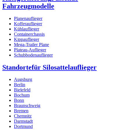
Fahrzeugmodelle
Planenauflieger
Kofferauflieger
Kühlauflieger
Containerchassis
Kippauflieger
Mega-Trailer Plane
Plateau-Auflieger
Schubbodenauflieger
Standorte
für Silosattelauflieger
Augsburg
Berlin
Bielefeld
Bochum
Bonn
Braunschweig
Bremen
Chemnitz
Darmstadt
Dortmund