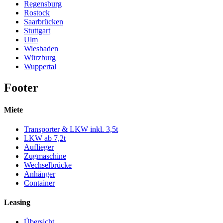
Regensburg
Rostock
Saarbrücken
Stuttgart
Ulm
Wiesbaden
Würzburg
Wuppertal
Footer
Miete
Transporter & LKW inkl. 3,5t
LKW ab 7,2t
Auflieger
Zugmaschine
Wechselbrücke
Anhänger
Container
Leasing
Übersicht