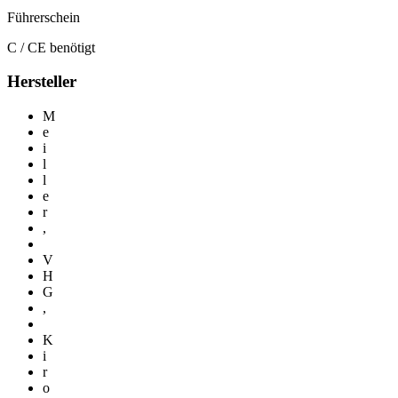
Führerschein
C / CE benötigt
Hersteller
M
e
i
l
l
e
r
,
V
H
G
,
K
i
r
o