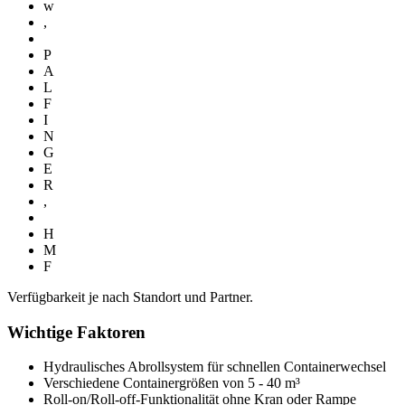
w
,
P
A
L
F
I
N
G
E
R
,
H
M
F
Verfügbarkeit je nach Standort und Partner.
Wichtige Faktoren
Hydraulisches Abrollsystem für schnellen Containerwechsel
Verschiedene Containergrößen von 5 - 40 m³
Roll-on/Roll-off-Funktionalität ohne Kran oder Rampe