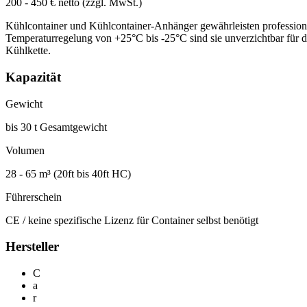
200 - 450 € netto (zzgl. MwSt.)
Kühlcontainer und Kühlcontainer-Anhänger gewährleisten professionel
Temperaturregelung von +25°C bis -25°C sind sie unverzichtbar für d
Kühlkette.
Kapazität
Gewicht
bis 30 t Gesamtgewicht
Volumen
28 - 65 m³ (20ft bis 40ft HC)
Führerschein
CE / keine spezifische Lizenz für Container selbst benötigt
Hersteller
C
a
r