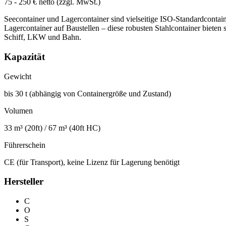
75 - 250 € netto (zzgl. MwSt.)
Seecontainer und Lagercontainer sind vielseitige ISO-Standardcontai
Lagercontainer auf Baustellen – diese robusten Stahlcontainer biete
Schiff, LKW und Bahn.
Kapazität
Gewicht
bis 30 t (abhängig von Containergröße und Zustand)
Volumen
33 m³ (20ft) / 67 m³ (40ft HC)
Führerschein
CE (für Transport), keine Lizenz für Lagerung benötigt
Hersteller
C
O
S