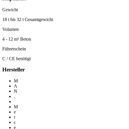
Gewicht
18 t bis 32 t Gesamtgewicht
Volumen
4 - 12 m³ Beton
Führerschein
C / CE benötigt
Hersteller
M
A
N
,
M
e
r
c
e