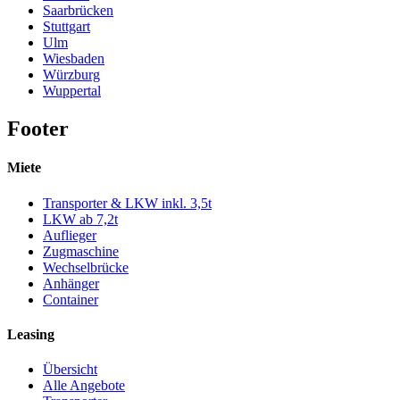
Saarbrücken
Stuttgart
Ulm
Wiesbaden
Würzburg
Wuppertal
Footer
Miete
Transporter & LKW inkl. 3,5t
LKW ab 7,2t
Auflieger
Zugmaschine
Wechselbrücke
Anhänger
Container
Leasing
Übersicht
Alle Angebote