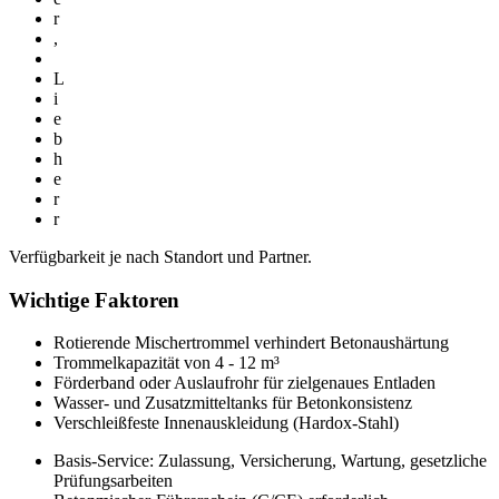
r
,
L
i
e
b
h
e
r
r
Verfügbarkeit je nach Standort und Partner.
Wichtige Faktoren
Rotierende Mischertrommel verhindert Betonaushärtung
Trommelkapazität von 4 - 12 m³
Förderband oder Auslaufrohr für zielgenaues Entladen
Wasser- und Zusatzmitteltanks für Betonkonsistenz
Verschleißfeste Innenauskleidung (Hardox-Stahl)
Basis-Service: Zulassung, Versicherung, Wartung, gesetzliche
Prüfungsarbeiten