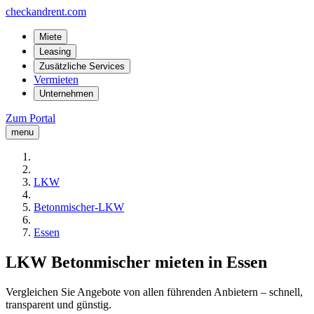
checkandrent.com
Miete
Leasing
Zusätzliche Services
Vermieten
Unternehmen
Zum Portal
menu
LKW
Betonmischer-LKW
Essen
LKW Betonmischer mieten in Essen
Vergleichen Sie Angebote von allen führenden Anbietern – schnell,
transparent und günstig.