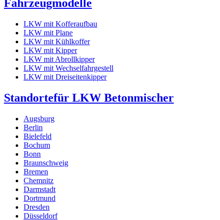
Fahrzeugmodelle
LKW mit Kofferaufbau
LKW mit Plane
LKW mit Kühlkoffer
LKW mit Kipper
LKW mit Abrollkipper
LKW mit Wechselfahrgestell
LKW mit Dreiseitenkipper
Standorte
für LKW Betonmischer
Augsburg
Berlin
Bielefeld
Bochum
Bonn
Braunschweig
Bremen
Chemnitz
Darmstadt
Dortmund
Dresden
Düsseldorf