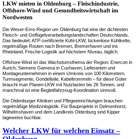
LKW mieten in Oldenburg – Fleischindustrie,
Offshore-Wind und Gesundheitswirtschaft im
Nordwesten
Die Weser-Ems-Region um Oldenburg hat eine der dichtesten 
Fleisch- und Geflügelverarbeitungslandschaften Deutschlands. 
Das bedeutet: ATP-zertifizierte Kühl-LKW, lückenlose Kühlkette, 
regelmäßige Routen nach Bremen, Bremerhaven und ins 
Rheinland. Frische-Logistik auf höchstem Niveau, täglich.
Offshore-Wind ist das Wachstumsthema der Region: Enercon in 
Aurich, Siemens Gamesa in Cuxhaven, Lieferanten und 
Montageunternehmen in einem Umkreis von 100 Kilometern. 
Turmsegmente, Gondelteile, Kabeltrommeln – für diese Güter 
braucht man Planen-LKW mit Nutzlasten bis 26 Tonnen, und 
manchmal ist eine Begleitfahrzeug-Koordination sinnvoll.
Die Oldenburger Kliniken und Pflegeeinrichtungen brauchen 
regelmäßige Medizinlogistik. Für Bauprojekte in Delmenhorst, 
Wilhelmshaven und dem Landkreis Oldenburg sind Kipper 
tageweise buchbar.
Welcher LKW für welchen Einsatz –
Oldenburg