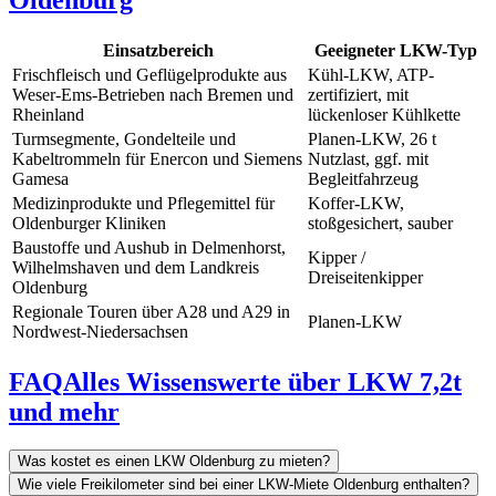
Einsatzbereich
Geeigneter LKW-Typ
Frischfleisch und Geflügelprodukte aus
Kühl-LKW, ATP-
Weser-Ems-Betrieben nach Bremen und
zertifiziert, mit
Rheinland
lückenloser Kühlkette
Turmsegmente, Gondelteile und
Planen-LKW, 26 t
Kabeltrommeln für Enercon und Siemens
Nutzlast, ggf. mit
Gamesa
Begleitfahrzeug
Medizinprodukte und Pflegemittel für
Koffer-LKW,
Oldenburger Kliniken
stoßgesichert, sauber
Baustoffe und Aushub in Delmenhorst,
Kipper /
Wilhelmshaven und dem Landkreis
Dreiseitenkipper
Oldenburg
Regionale Touren über A28 und A29 in
Planen-LKW
Nordwest-Niedersachsen
FAQ
Alles Wissenswerte über LKW 7,2t
und mehr
Was kostet es einen LKW Oldenburg zu mieten?
Wie viele Freikilometer sind bei einer LKW-Miete Oldenburg enthalten?