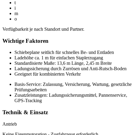
t
i
m
o
Verfügbarkeit je nach Standort und Partner.
Wichtige Faktoren
Schiebeplane seitlich für schnelles Be- und Entladen
Ladehöhe ca. 1 m für einfachen Staplerzugang
Standardisierte Maße: 13,6 m Länge, 2,45 m Breite
Ladungssicherung durch Zurrösen und Anti-Rutsch-Boden
Geeignet für kombinierten Verkehr
Basis-Service: Zulassung, Versicherung, Wartung, gesetzliche
Prüfungsarbeiten
Zusatzleistungen: Ladungssicherungsmittel, Pannenservice,
GPS-Tracking
Technik & Einsatz
Antrieb
Keine Eigenmotoration - Zugfahrzeug erforderlich