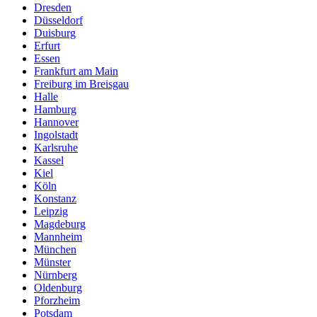
Dresden
Düsseldorf
Duisburg
Erfurt
Essen
Frankfurt am Main
Freiburg im Breisgau
Halle
Hamburg
Hannover
Ingolstadt
Karlsruhe
Kassel
Kiel
Köln
Konstanz
Leipzig
Magdeburg
Mannheim
München
Münster
Nürnberg
Oldenburg
Pforzheim
Potsdam