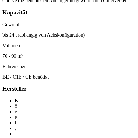
sind sie die beliebtesten Anhänger im gewerblichen Güterverkehr.
Kapazität
Gewicht
bis 24 t (abhängig von Achskonfiguration)
Volumen
70 - 90 m³
Führerschein
BE / C1E / CE benötigt
Hersteller
K
ö
g
e
l
,