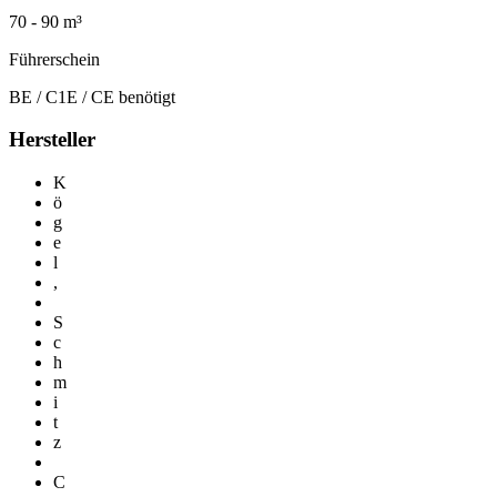
70 - 90 m³
Führerschein
BE / C1E / CE benötigt
Hersteller
K
ö
g
e
l
,
S
c
h
m
i
t
z
C