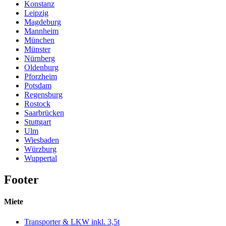
Konstanz
Leipzig
Magdeburg
Mannheim
München
Münster
Nürnberg
Oldenburg
Pforzheim
Potsdam
Regensburg
Rostock
Saarbrücken
Stuttgart
Ulm
Wiesbaden
Würzburg
Wuppertal
Footer
Miete
Transporter & LKW inkl. 3,5t