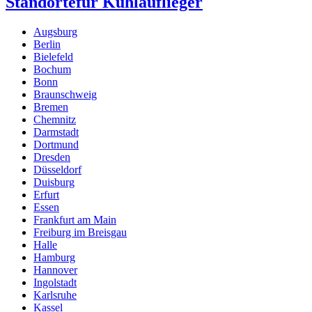
Standorte
für Kühlauflieger
Augsburg
Berlin
Bielefeld
Bochum
Bonn
Braunschweig
Bremen
Chemnitz
Darmstadt
Dortmund
Dresden
Düsseldorf
Duisburg
Erfurt
Essen
Frankfurt am Main
Freiburg im Breisgau
Halle
Hamburg
Hannover
Ingolstadt
Karlsruhe
Kassel