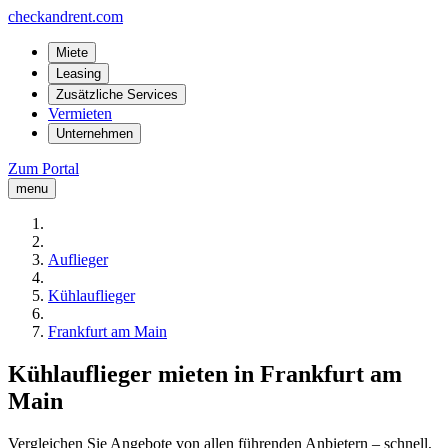
checkandrent.com
Miete
Leasing
Zusätzliche Services
Vermieten
Unternehmen
Zum Portal
menu
Auflieger
Kühlauflieger
Frankfurt am Main
Kühlauflieger mieten in Frankfurt am
Main
Vergleichen Sie Angebote von allen führenden Anbietern – schnell,