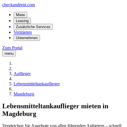
checkandrent.com
Miete
Leasing
Zusätzliche Services
Vermieten
Unternehmen
Zum Portal
menu
Auflieger
Lebensmitteltankauflieger
Magdeburg
Lebensmitteltankauflieger mieten in
Magdeburg
Vergleichen Sie Angebote von allen führenden Anbietern – schnell,