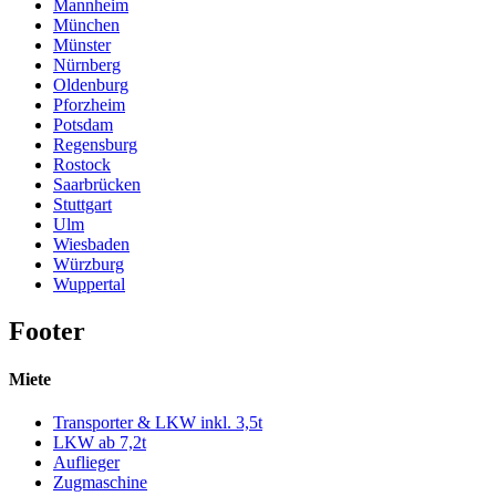
Mannheim
München
Münster
Nürnberg
Oldenburg
Pforzheim
Potsdam
Regensburg
Rostock
Saarbrücken
Stuttgart
Ulm
Wiesbaden
Würzburg
Wuppertal
Footer
Miete
Transporter & LKW inkl. 3,5t
LKW ab 7,2t
Auflieger
Zugmaschine