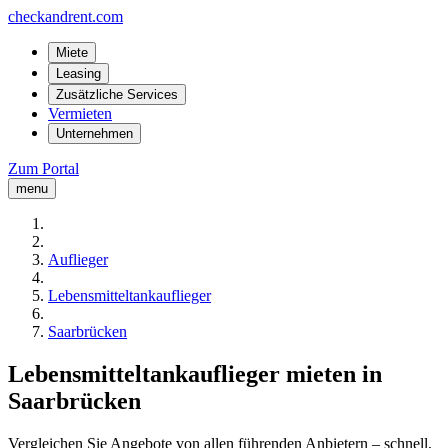
checkandrent.com
Miete
Leasing
Zusätzliche Services
Vermieten
Unternehmen
Zum Portal
menu
Auflieger
Lebensmitteltankauflieger
Saarbrücken
Lebensmitteltankauflieger mieten in
Saarbrücken
Vergleichen Sie Angebote von allen führenden Anbietern – schnell,