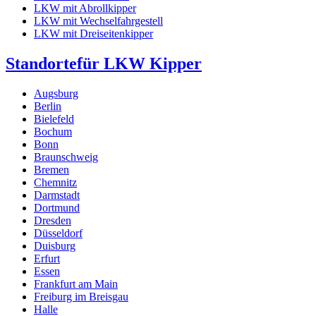
LKW mit Abrollkipper
LKW mit Wechselfahrgestell
LKW mit Dreiseitenkipper
Standorte
für LKW Kipper
Augsburg
Berlin
Bielefeld
Bochum
Bonn
Braunschweig
Bremen
Chemnitz
Darmstadt
Dortmund
Dresden
Düsseldorf
Duisburg
Erfurt
Essen
Frankfurt am Main
Freiburg im Breisgau
Halle