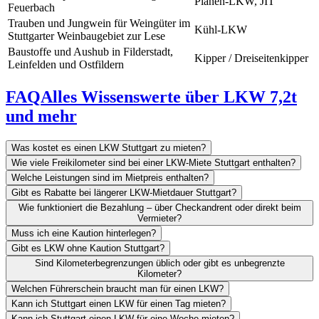
Planen-LKW, JIT
Feuerbach
Trauben und Jungwein für Weingüter im
Kühl-LKW
Stuttgarter Weinbaugebiet zur Lese
Baustoffe und Aushub in Filderstadt,
Kipper / Dreiseitenkipper
Leinfelden und Ostfildern
FAQ
Alles Wissenswerte über LKW 7,2t
und mehr
Was kostet es einen LKW Stuttgart zu mieten?
Wie viele Freikilometer sind bei einer LKW-Miete Stuttgart enthalten?
Welche Leistungen sind im Mietpreis enthalten?
Gibt es Rabatte bei längerer LKW-Mietdauer Stuttgart?
Wie funktioniert die Bezahlung – über Checkandrent oder direkt beim
Vermieter?
Muss ich eine Kaution hinterlegen?
Gibt es LKW ohne Kaution Stuttgart?
Sind Kilometerbegrenzungen üblich oder gibt es unbegrenzte
Kilometer?
Welchen Führerschein braucht man für einen LKW?
Kann ich Stuttgart einen LKW für einen Tag mieten?
Kann ich Stuttgart einen LKW für eine Woche mieten?