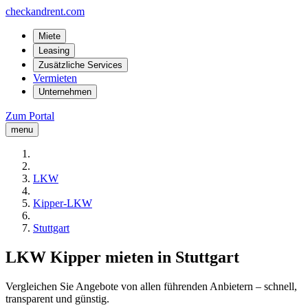
checkandrent.com
Miete
Leasing
Zusätzliche Services
Vermieten
Unternehmen
Zum Portal
menu
LKW
Kipper-LKW
Stuttgart
LKW Kipper mieten in Stuttgart
Vergleichen Sie Angebote von allen führenden Anbietern – schnell,
transparent und günstig.