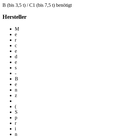
B (bis 3,5 t) / C1 (bis 7,5 t) benötigt
Hersteller
M
e
r
c
e
d
e
s
-
B
e
n
z
(
S
p
r
i
n