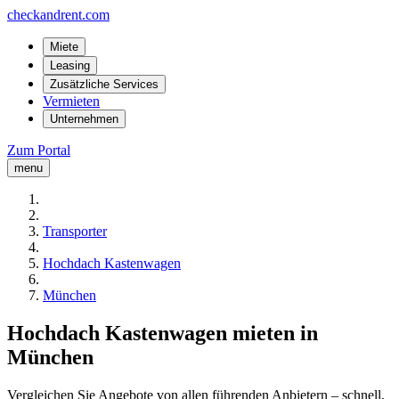
checkandrent.com
Miete
Leasing
Zusätzliche Services
Vermieten
Unternehmen
Zum Portal
menu
Transporter
Hochdach Kastenwagen
München
Hochdach Kastenwagen mieten in
München
Vergleichen Sie Angebote von allen führenden Anbietern – schnell,