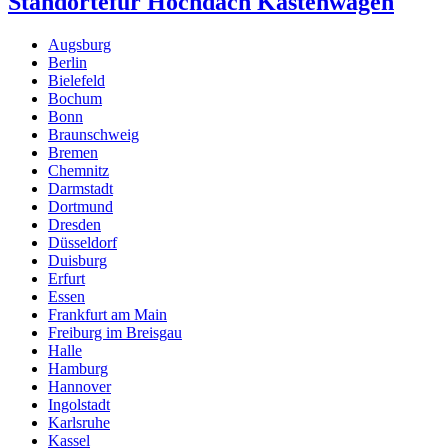
Standorte
für Hochdach Kastenwagen
Augsburg
Berlin
Bielefeld
Bochum
Bonn
Braunschweig
Bremen
Chemnitz
Darmstadt
Dortmund
Dresden
Düsseldorf
Duisburg
Erfurt
Essen
Frankfurt am Main
Freiburg im Breisgau
Halle
Hamburg
Hannover
Ingolstadt
Karlsruhe
Kassel