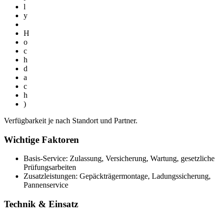
l
y
H
o
c
h
d
a
c
h
)
Verfügbarkeit je nach Standort und Partner.
Wichtige Faktoren
Basis-Service: Zulassung, Versicherung, Wartung, gesetzliche
Prüfungsarbeiten
Zusatzleistungen: Gepäckträgermontage, Ladungssicherung,
Pannenservice
Technik & Einsatz