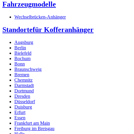
Fahrzeugmodelle
Wechselbrücken-Anhänger
Standorte
für Kofferanhänger
Augsburg
Berlin
Bielefeld
Bochum
Bonn
Braunschweig
Bremen
Chemnitz
Darmstadt
Dortmund
Dresden
Düsseldorf
Duisburg
Erfurt
Essen
Frankfurt am Main
Freiburg im Breisgau
Halle