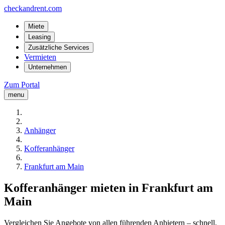
checkandrent.com
Miete
Leasing
Zusätzliche Services
Vermieten
Unternehmen
Zum Portal
menu
Anhänger
Kofferanhänger
Frankfurt am Main
Kofferanhänger mieten in Frankfurt am
Main
Vergleichen Sie Angebote von allen führenden Anbietern – schnell,