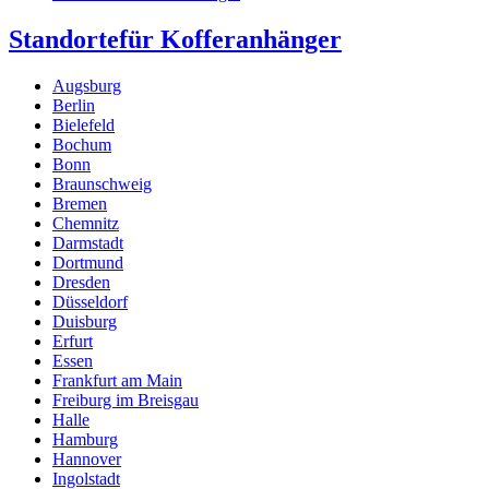
Standorte
für Kofferanhänger
Augsburg
Berlin
Bielefeld
Bochum
Bonn
Braunschweig
Bremen
Chemnitz
Darmstadt
Dortmund
Dresden
Düsseldorf
Duisburg
Erfurt
Essen
Frankfurt am Main
Freiburg im Breisgau
Halle
Hamburg
Hannover
Ingolstadt