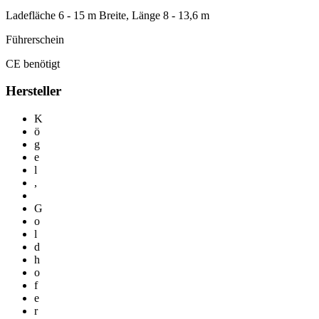
Ladefläche 6 - 15 m Breite, Länge 8 - 13,6 m
Führerschein
CE benötigt
Hersteller
K
ö
g
e
l
,
G
o
l
d
h
o
f
e
r