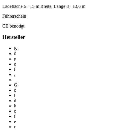
Ladefläche 6 - 15 m Breite, Länge 8 - 13,6 m
Führerschein
CE benötigt
Hersteller
K
ö
g
e
l
,
G
o
l
d
h
o
f
e
r