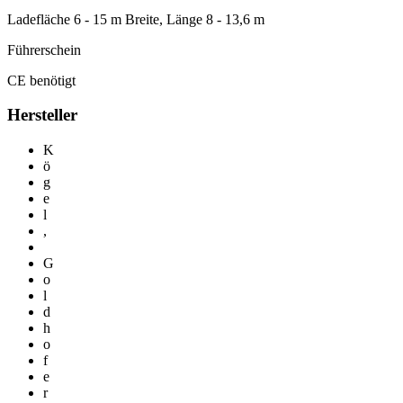
Ladefläche 6 - 15 m Breite, Länge 8 - 13,6 m
Führerschein
CE benötigt
Hersteller
K
ö
g
e
l
,
G
o
l
d
h
o
f
e
r