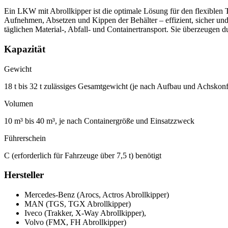
Ein LKW mit Abrollkipper ist die optimale Lösung für den flexiblen
Aufnehmen, Absetzen und Kippen der Behälter – effizient, sicher und
täglichen Material-, Abfall- und Containertransport. Sie überzeugen 
Kapazität
Gewicht
18 t bis 32 t zulässiges Gesamtgewicht (je nach Aufbau und Achskonf
Volumen
10 m³ bis 40 m³, je nach Containergröße und Einsatzzweck
Führerschein
C (erforderlich für Fahrzeuge über 7,5 t) benötigt
Hersteller
Mercedes-Benz (Arocs, Actros Abrollkipper)
MAN (TGS, TGX Abrollkipper)
Iveco (Trakker, X-Way Abrollkipper),
Volvo (FMX, FH Abrollkipper)