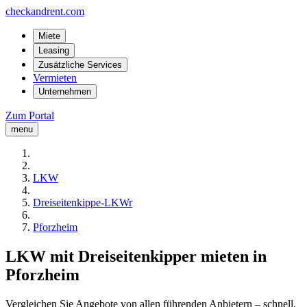
checkandrent.com
Miete
Leasing
Zusätzliche Services
Vermieten
Unternehmen
Zum Portal
menu
LKW
Dreiseitenkippe-LKWr
Pforzheim
LKW mit Dreiseitenkipper mieten in
Pforzheim
Vergleichen Sie Angebote von allen führenden Anbietern – schnell,