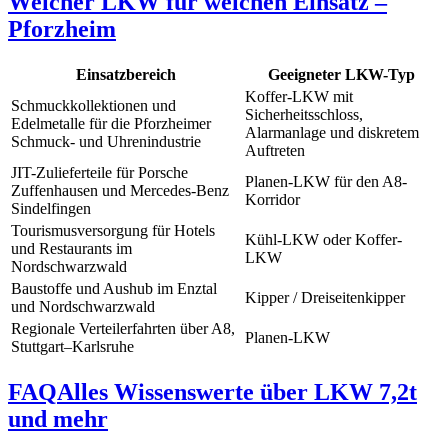
Welcher LKW für welchen Einsatz –
Pforzheim
Einsatzbereich
Geeigneter LKW-Typ
Koffer-LKW mit
Schmuckkollektionen und
Sicherheitsschloss,
Edelmetalle für die Pforzheimer
Alarmanlage und diskretem
Schmuck- und Uhrenindustrie
Auftreten
JIT-Zulieferteile für Porsche
Planen-LKW für den A8-
Zuffenhausen und Mercedes-Benz
Korridor
Sindelfingen
Tourismusversorgung für Hotels
Kühl-LKW oder Koffer-
und Restaurants im
LKW
Nordschwarzwald
Baustoffe und Aushub im Enztal
Kipper / Dreiseitenkipper
und Nordschwarzwald
Regionale Verteilerfahrten über A8,
Planen-LKW
Stuttgart–Karlsruhe
FAQ
Alles Wissenswerte über LKW 7,2t
und mehr