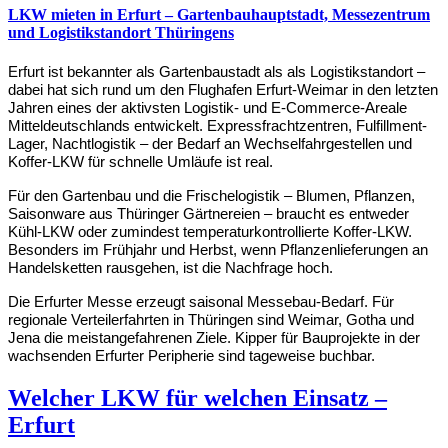
LKW mieten in Erfurt – Gartenbauhauptstadt, Messezentrum
und Logistikstandort Thüringens
Erfurt ist bekannter als Gartenbaustadt als als Logistikstandort – 
dabei hat sich rund um den Flughafen Erfurt-Weimar in den letzten 
Jahren eines der aktivsten Logistik- und E-Commerce-Areale 
Mitteldeutschlands entwickelt. Expressfrachtzentren, Fulfillment-
Lager, Nachtlogistik – der Bedarf an Wechselfahrgestellen und 
Koffer-LKW für schnelle Umläufe ist real.
Für den Gartenbau und die Frischelogistik – Blumen, Pflanzen, 
Saisonware aus Thüringer Gärtnereien – braucht es entweder 
Kühl-LKW oder zumindest temperaturkontrollierte Koffer-LKW. 
Besonders im Frühjahr und Herbst, wenn Pflanzenlieferungen an 
Handelsketten rausgehen, ist die Nachfrage hoch.
Die Erfurter Messe erzeugt saisonal Messebau-Bedarf. Für 
regionale Verteilerfahrten in Thüringen sind Weimar, Gotha und 
Jena die meistangefahrenen Ziele. Kipper für Bauprojekte in der 
wachsenden Erfurter Peripherie sind tageweise buchbar.
Welcher LKW für welchen Einsatz –
Erfurt