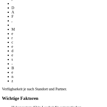
D
A
F
,
M
e
r
c
e
d
e
s
-
B
e
n
z
Verfügbarkeit je nach Standort und Partner.
Wichtige Faktoren