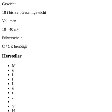
Gewicht
18 t bis 32 t Gesamtgewicht
Volumen
10 - 40 m³
Führerschein
C / CE benötigt
Hersteller
M
e
i
l
l
e
r
,
V
H