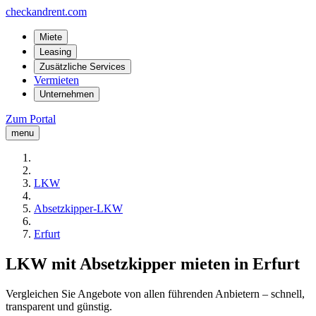
checkandrent.com
Miete
Leasing
Zusätzliche Services
Vermieten
Unternehmen
Zum Portal
menu
LKW
Absetzkipper-LKW
Erfurt
LKW mit Absetzkipper mieten in Erfurt
Vergleichen Sie Angebote von allen führenden Anbietern – schnell,
transparent und günstig.