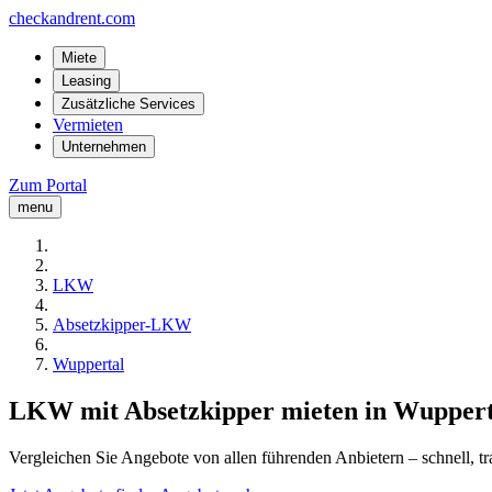
checkandrent.com
Miete
Leasing
Zusätzliche Services
Vermieten
Unternehmen
Zum Portal
menu
LKW
Absetzkipper-LKW
Wuppertal
LKW mit Absetzkipper mieten in Wuppert
Vergleichen Sie Angebote von allen führenden Anbietern – schnell, tr