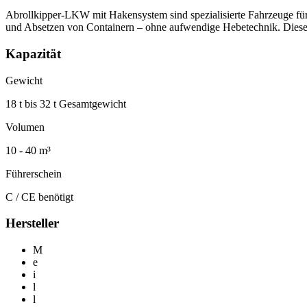
Abrollkipper-LKW mit Hakensystem sind spezialisierte Fahrzeuge fü
und Absetzen von Containern – ohne aufwendige Hebetechnik. Diese
Kapazität
Gewicht
18 t bis 32 t Gesamtgewicht
Volumen
10 - 40 m³
Führerschein
C / CE benötigt
Hersteller
M
e
i
l
l