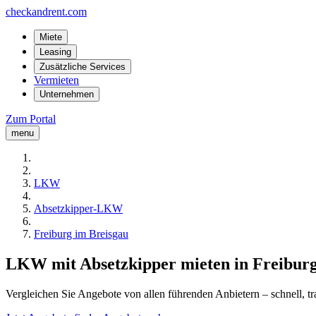
checkandrent.com
Miete
Leasing
Zusätzliche Services
Vermieten
Unternehmen
Zum Portal
menu
LKW
Absetzkipper-LKW
Freiburg im Breisgau
LKW mit Absetzkipper mieten in Freiburg
Vergleichen Sie Angebote von allen führenden Anbietern – schnell, tr