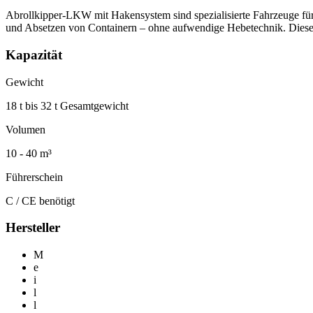
Abrollkipper-LKW mit Hakensystem sind spezialisierte Fahrzeuge fü
und Absetzen von Containern – ohne aufwendige Hebetechnik. Diese
Kapazität
Gewicht
18 t bis 32 t Gesamtgewicht
Volumen
10 - 40 m³
Führerschein
C / CE benötigt
Hersteller
M
e
i
l
l