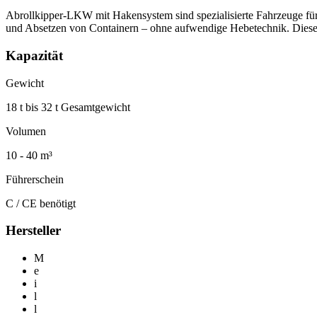
Abrollkipper-LKW mit Hakensystem sind spezialisierte Fahrzeuge fü
und Absetzen von Containern – ohne aufwendige Hebetechnik. Diese
Kapazität
Gewicht
18 t bis 32 t Gesamtgewicht
Volumen
10 - 40 m³
Führerschein
C / CE benötigt
Hersteller
M
e
i
l
l