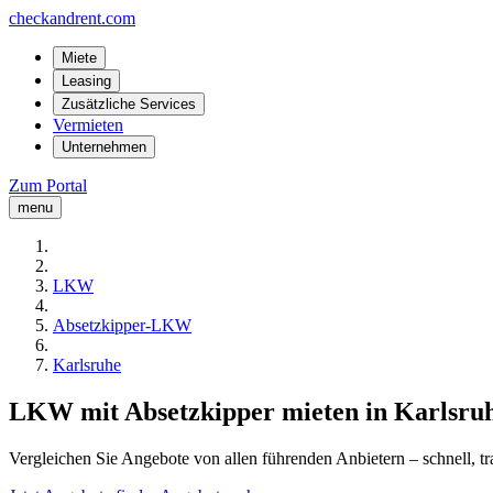
checkandrent.com
Miete
Leasing
Zusätzliche Services
Vermieten
Unternehmen
Zum Portal
menu
LKW
Absetzkipper-LKW
Karlsruhe
LKW mit Absetzkipper mieten in Karlsru
Vergleichen Sie Angebote von allen führenden Anbietern – schnell, tr