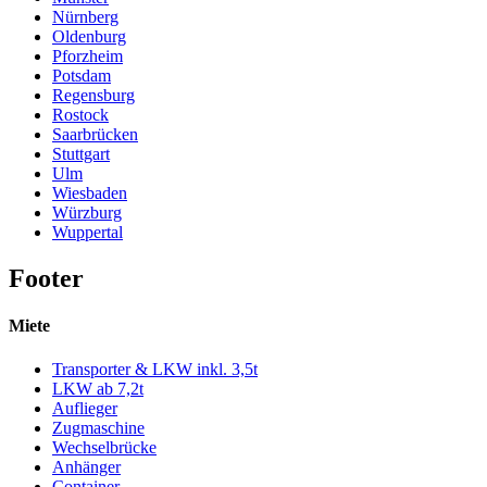
Nürnberg
Oldenburg
Pforzheim
Potsdam
Regensburg
Rostock
Saarbrücken
Stuttgart
Ulm
Wiesbaden
Würzburg
Wuppertal
Footer
Miete
Transporter & LKW inkl. 3,5t
LKW ab 7,2t
Auflieger
Zugmaschine
Wechselbrücke
Anhänger
Container