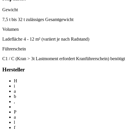
Gewicht
7,5 t bis 32 t zulässiges Gesamtgewicht
Volumen
Ladefläche 4 - 12 m² (variiert je nach Radstand)
Führerschein
C1 / C (Kran > 3t Lastmoment erfordert Kranführerschein) benötigt
Hersteller
H
i
a
b
,
P
a
l
f