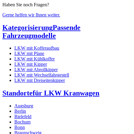
Haben Sie noch Fragen?
Gerne helfen wir Ihnen weiter.
Kategorisierung
Passende
Fahrzeugmodelle
LKW mit Kofferaufbau
LKW mit Plane
LKW mit Kühlkoffer
LKW mit Kipper
LKW mit Abrollkipper
LKW mit Wechselfahrgestell
LKW mit Dreiseitenkipper
Standorte
für LKW Kranwagen
Augsburg
Berlin
Bielefeld
Bochum
Bonn
Braunschweig