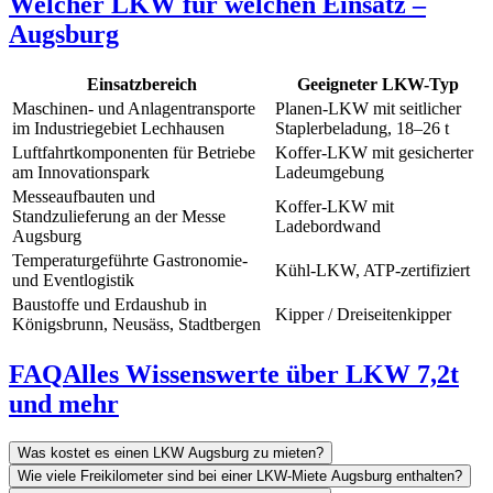
Welcher LKW für welchen Einsatz –
Augsburg
Einsatzbereich
Geeigneter LKW-Typ
Maschinen- und Anlagentransporte
Planen-LKW mit seitlicher
im Industriegebiet Lechhausen
Staplerbeladung, 18–26 t
Luftfahrtkomponenten für Betriebe
Koffer-LKW mit gesicherter
am Innovationspark
Ladeumgebung
Messeaufbauten und
Koffer-LKW mit
Standzulieferung an der Messe
Ladebordwand
Augsburg
Temperaturgeführte Gastronomie-
Kühl-LKW, ATP-zertifiziert
und Eventlogistik
Baustoffe und Erdaushub in
Kipper / Dreiseitenkipper
Königsbrunn, Neusäss, Stadtbergen
FAQ
Alles Wissenswerte über LKW 7,2t
und mehr
Was kostet es einen LKW Augsburg zu mieten?
Wie viele Freikilometer sind bei einer LKW-Miete Augsburg enthalten?