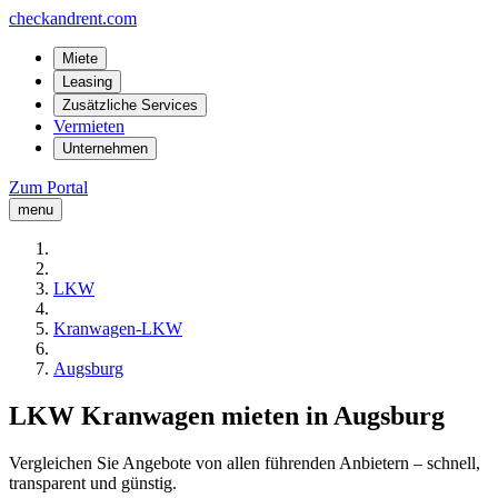
checkandrent.com
Miete
Leasing
Zusätzliche Services
Vermieten
Unternehmen
Zum Portal
menu
LKW
Kranwagen-LKW
Augsburg
LKW Kranwagen mieten in Augsburg
Vergleichen Sie Angebote von allen führenden Anbietern – schnell,
transparent und günstig.