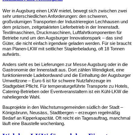
Wer in Augsburg einen LKW mietet, bewegt sich zwischen zwei 
sehr unterschiedlichen Anforderungen: den schweren, 
großvolumigen Transporten der Industrieregion Lechhausen und 
dem präzisen, zeitgetakteten Lieferbetrieb in der Innenstadt. 
Textilmaschinen, Druckmaschinen, Luftfahrtkomponenten für 
Betriebe rund um den Augsburger Innovationspark – das sind 
Güter, die nicht einfach irgendwie geladen werden. Für sie braucht 
man Planen-LKW mit seitlicher Staplerbeladung, oft 18 Tonnen 
aufwärts.
Anders sieht es bei Lieferungen zur Messe Augsburg oder in die 
Gastronomie der Innenstadt aus. Dort zählen Wendigkeit, eine 
funktionierende Ladebordwand und die Einhaltung der Augsburger 
Umweltzone – Euro 6 ist für schwere Nutzfahrzeuge im 
Stadtgebiet Pflicht. Für temperaturgeführte Transporte zu Hotels, 
Catering-Betrieben oder Eventveranstaltern ist ein Kühl-LKW die 
naheliegende Wahl.
Bauprojekte in den Wachstumsgemeinden südlich der Stadt – 
Königsbrunn, Neusäss, Stadtbergen – erzeugen regelmäßig 
Bedarf an Kipperkapazität. Oft reicht ein Tagesauftrag, manchmal 
läuft eine Baustelle wochenlang.