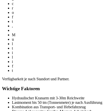
c
r
o
f
t
,
M
u
l
t
i
l
i
f
t
Verfügbarkeit je nach Standort und Partner.
Wichtige Faktoren
Hydraulischer Kranarm mit 3-30m Reichweite
Lastmoment bis 50 tm (Tonnenmeter) je nach Ausführung
Kombination aus Transport- und Hebefahrzeug