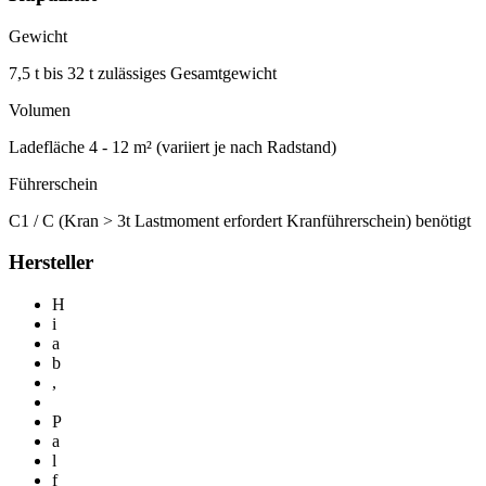
Gewicht
7,5 t bis 32 t zulässiges Gesamtgewicht
Volumen
Ladefläche 4 - 12 m² (variiert je nach Radstand)
Führerschein
C1 / C (Kran > 3t Lastmoment erfordert Kranführerschein) benötigt
Hersteller
H
i
a
b
,
P
a
l
f