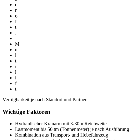
c
r
o
f
t
,
M
u
l
t
i
l
i
f
t
Verfügbarkeit je nach Standort und Partner.
Wichtige Faktoren
Hydraulischer Kranarm mit 3-30m Reichweite
Lastmoment bis 50 tm (Tonnenmeter) je nach Ausführung
Kombination aus Transport- und Hebefahrzeug