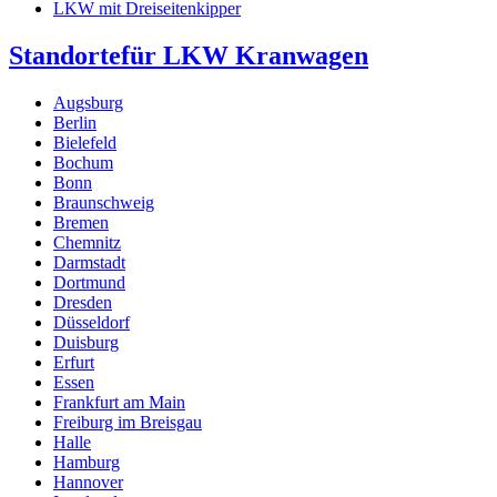
LKW mit Dreiseitenkipper
Standorte
für LKW Kranwagen
Augsburg
Berlin
Bielefeld
Bochum
Bonn
Braunschweig
Bremen
Chemnitz
Darmstadt
Dortmund
Dresden
Düsseldorf
Duisburg
Erfurt
Essen
Frankfurt am Main
Freiburg im Breisgau
Halle
Hamburg
Hannover