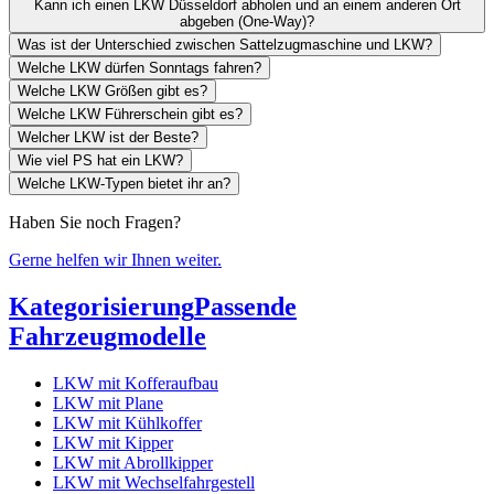
Kann ich einen LKW Düsseldorf abholen und an einem anderen Ort
abgeben (One-Way)?
Was ist der Unterschied zwischen Sattelzugmaschine und LKW?
Welche LKW dürfen Sonntags fahren?
Welche LKW Größen gibt es?
Welche LKW Führerschein gibt es?
Welcher LKW ist der Beste?
Wie viel PS hat ein LKW?
Welche LKW-Typen bietet ihr an?
Haben Sie noch Fragen?
Gerne helfen wir Ihnen weiter.
Kategorisierung
Passende
Fahrzeugmodelle
LKW mit Kofferaufbau
LKW mit Plane
LKW mit Kühlkoffer
LKW mit Kipper
LKW mit Abrollkipper
LKW mit Wechselfahrgestell