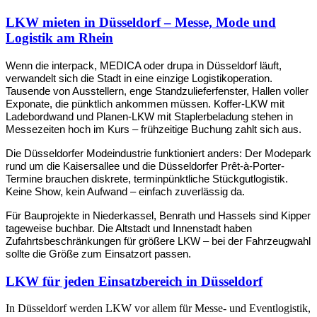
LKW mieten in Düsseldorf – Messe, Mode und
Logistik am Rhein
Wenn die interpack, MEDICA oder drupa in Düsseldorf läuft, 
verwandelt sich die Stadt in eine einzige Logistikoperation. 
Tausende von Ausstellern, enge Standzulieferfenster, Hallen voller 
Exponate, die pünktlich ankommen müssen. Koffer-LKW mit 
Ladebordwand und Planen-LKW mit Staplerbeladung stehen in 
Messezeiten hoch im Kurs – frühzeitige Buchung zahlt sich aus.
Die Düsseldorfer Modeindustrie funktioniert anders: Der Modepark 
rund um die Kaisersallee und die Düsseldorfer Prêt-à-Porter-
Termine brauchen diskrete, terminpünktliche Stückgutlogistik. 
Keine Show, kein Aufwand – einfach zuverlässig da.
Für Bauprojekte in Niederkassel, Benrath und Hassels sind Kipper 
tageweise buchbar. Die Altstadt und Innenstadt haben 
Zufahrtsbeschränkungen für größere LKW – bei der Fahrzeugwahl 
sollte die Größe zum Einsatzort passen.
LKW für jeden Einsatzbereich in Düsseldorf
In Düsseldorf werden LKW vor allem für Messe- und Eventlogistik,