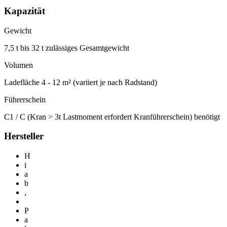
Kapazität
Gewicht
7,5 t bis 32 t zulässiges Gesamtgewicht
Volumen
Ladefläche 4 - 12 m² (variiert je nach Radstand)
Führerschein
C1 / C (Kran > 3t Lastmoment erfordert Kranführerschein) benötigt
Hersteller
H
i
a
b
,
P
a