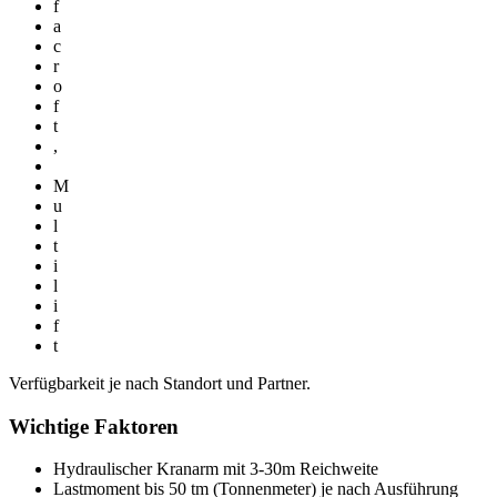
f
a
c
r
o
f
t
,
M
u
l
t
i
l
i
f
t
Verfügbarkeit je nach Standort und Partner.
Wichtige Faktoren
Hydraulischer Kranarm mit 3-30m Reichweite
Lastmoment bis 50 tm (Tonnenmeter) je nach Ausführung