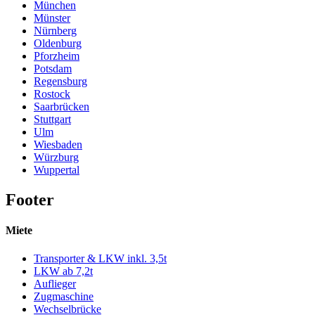
München
Münster
Nürnberg
Oldenburg
Pforzheim
Potsdam
Regensburg
Rostock
Saarbrücken
Stuttgart
Ulm
Wiesbaden
Würzburg
Wuppertal
Footer
Miete
Transporter & LKW inkl. 3,5t
LKW ab 7,2t
Auflieger
Zugmaschine
Wechselbrücke