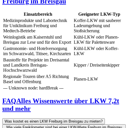
Freiburg im Breisgau
Einsatzbereich
Geeigneter LKW-Typ
Medizinprodukte und Labortechnik
Koffer-LKW mit sauberer
für Uniklinikum Freiburg und
Ladeumgebung und
Medtech-Betriebe
Stoßsicherung
Weinlogistik am Kaiserstuhl und
Kühl-LKW oder Planen-
Breisgau zur Lese und für den Export
LKW für Palettenware
Gastronomie- und Hotelversorgung
Kühl-LKW oder Koffer-
im Schwarzwald, Titisee, Kirchzarten
LKW
Baustoffe für Projekte im Dreisamtal
und Landkreis Breisgau-
Kipper / Dreiseitenkipper
Hochschwarzwald
Regionale Touren über A5 Richtung
Planen-LKW
Basel und Offenburg
--- Unknown node: hardBreak ---
FAQ
Alles Wissenswerte über LKW 7,2t
und mehr
Was kostet es einen LKW Freiburg im Breisgau zu mieten?
Wie viele Freikilometer sind bei einer LKW-Miete Freiburg im Breisgau