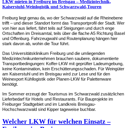
LKW mieten in Freiburg im Breisgau – Medizintechnik,
Kaiserstuhl-Weinlogistik und Schwarzwald-Touren
Freiburg liegt genau da, wo der Schwarzwald auf die Rheinebene 
trifft – und dieser Standort formt das Transportprofil der Stadt. Wer 
von hier aus liefert, fährt teils auf Steigungen und durch enge 
Ortschaften im Dreisamtal, teils über die flache A5 Richtung Basel 
und Offenburg. Fahrzeugwahl und Routenplanung hängen hier 
stark davon ab, wohin die Tour führt.
Das Universitätsklinikum Freiburg und die umliegenden 
Medizintechnikunternehmen brauchen saubere, dokumentierte 
Transportbedingungen: Koffer-LKW mit geprüfter Ladeumgebung, 
keine Kontamination, kein Erschütterungsschaden. Für Weingüter 
am Kaiserstuhl und im Breisgau wird zur Lese und für den 
Weinexport Kühllogistik oder Planen-LKW für Palettenware 
benötigt.
Im Sommer erzeugt der Tourismus im Schwarzwald zusätzlichen 
Lieferbedarf für Hotels und Restaurants. Für Bauprojekte im 
Freiburger Stadtgebiet und im Landkreis Breisgau-
Hochschwarzwald sind Kipper tageweise buchbar.
Welcher LKW für welchen Einsatz –