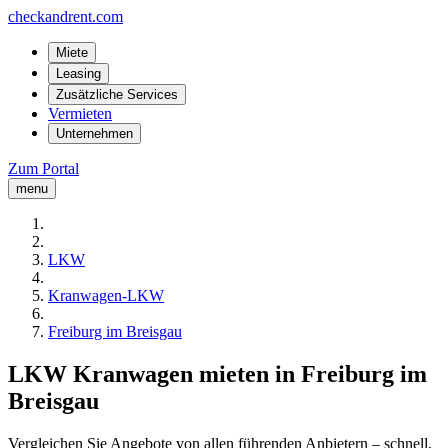
checkandrent.com
Miete
Leasing
Zusätzliche Services
Vermieten
Unternehmen
Zum Portal
menu
LKW
Kranwagen-LKW
Freiburg im Breisgau
LKW Kranwagen mieten in Freiburg im
Breisgau
Vergleichen Sie Angebote von allen führenden Anbietern – schnell,