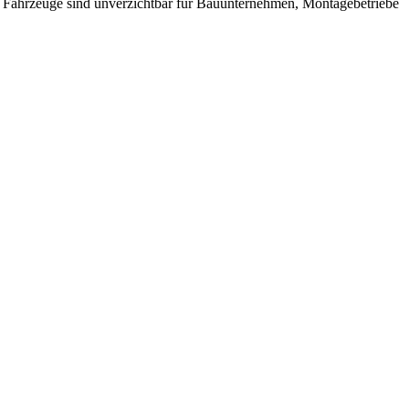
e Fahrzeuge sind unverzichtbar für Bauunternehmen, Montagebetriebe