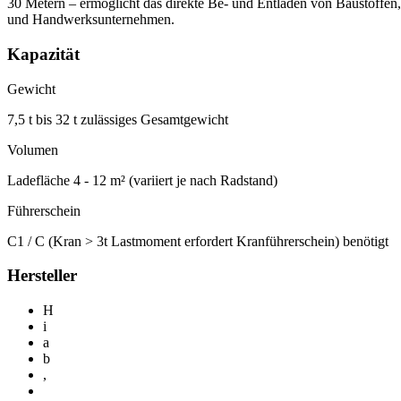
30 Metern – ermöglicht das direkte Be- und Entladen von Baustoffen
und Handwerksunternehmen.
Kapazität
Gewicht
7,5 t bis 32 t zulässiges Gesamtgewicht
Volumen
Ladefläche 4 - 12 m² (variiert je nach Radstand)
Führerschein
C1 / C (Kran > 3t Lastmoment erfordert Kranführerschein) benötigt
Hersteller
H
i
a
b
,