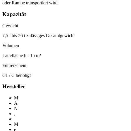
oder Rampe transportiert wird.
Kapazität
Gewicht
7,5 t bis 26 t zulässiges Gesamtgewicht
Volumen
Ladefläche 6 - 15 m²
Führerschein
C1 / C benötigt
Hersteller
M
A
N
,
M
e