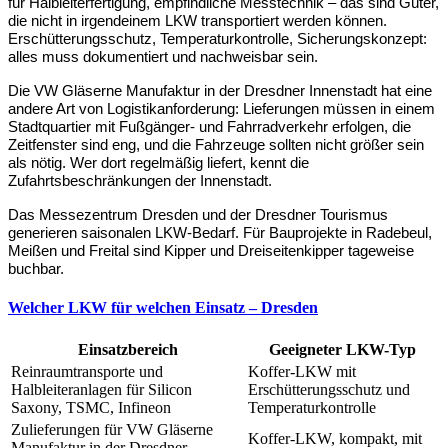
für Halbleiterfertigung, empfindliche Messtechnik – das sind Güter, 
die nicht in irgendeinem LKW transportiert werden können. 
Erschütterungsschutz, Temperaturkontrolle, Sicherungskonzept: 
alles muss dokumentiert und nachweisbar sein.
Die VW Gläserne Manufaktur in der Dresdner Innenstadt hat eine 
andere Art von Logistikanforderung: Lieferungen müssen in einem 
Stadtquartier mit Fußgänger- und Fahrradverkehr erfolgen, die 
Zeitfenster sind eng, und die Fahrzeuge sollten nicht größer sein 
als nötig. Wer dort regelmäßig liefert, kennt die 
Zufahrtsbeschränkungen der Innenstadt.
Das Messezentrum Dresden und der Dresdner Tourismus 
generieren saisonalen LKW-Bedarf. Für Bauprojekte in Radebeul, 
Meißen und Freital sind Kipper und Dreiseitenkipper tageweise 
buchbar.
Welcher LKW für welchen Einsatz – Dresden
Einsatzbereich
Geeigneter LKW-Typ
Reinraumtransporte und
Koffer-LKW mit
Halbleiteranlagen für Silicon
Erschütterungsschutz und
Saxony, TSMC, Infineon
Temperaturkontrolle
Zulieferungen für VW Gläserne
Koffer-LKW, kompakt, mit
Manufaktur in der Dresdner