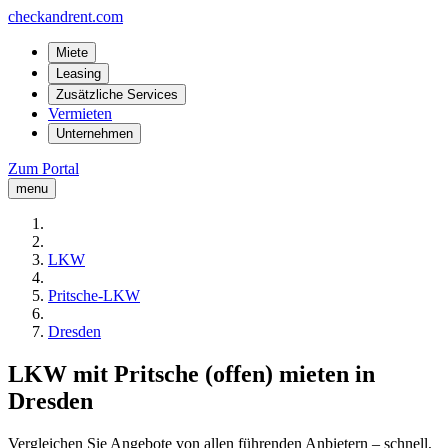
checkandrent.com
Miete
Leasing
Zusätzliche Services
Vermieten
Unternehmen
Zum Portal
menu
LKW
Pritsche-LKW
Dresden
LKW mit Pritsche (offen) mieten in
Dresden
Vergleichen Sie Angebote von allen führenden Anbietern – schnell,