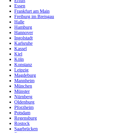
Erfurt
Essen
Frankfurt am Main
Freiburg im Breisgau
Halle
Hamburg
Hannover
Ingolstadt
Karlsruhe
Kassel
Kiel
Köln
Konstanz
Leipzig
Magdeburg
Mannheim
München
Münster
Nürnberg
Oldenburg
Pforzheim
Potsdam
Regensburg
Rostock
Saarbrücken