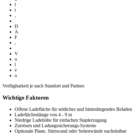
l
t
,
D
A
F
,
V
o
l
v
o
Verfügbarkeit je nach Standort und Partner.
Wichtige Faktoren
Offene Ladefläche für seitliches und hintenliegendes Beladen
Ladeflächenlänge von 4 - 9 m
Niedrige Ladehöhe für einfachen Staplerzugang
Zurrösen und Ladungssicherungs-Systeme
Optionale Plane, Stirnwand oder Seitenwände nachrüstbar