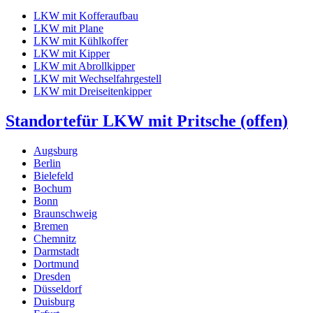
LKW mit Kofferaufbau
LKW mit Plane
LKW mit Kühlkoffer
LKW mit Kipper
LKW mit Abrollkipper
LKW mit Wechselfahrgestell
LKW mit Dreiseitenkipper
Standorte
für LKW mit Pritsche (offen)
Augsburg
Berlin
Bielefeld
Bochum
Bonn
Braunschweig
Bremen
Chemnitz
Darmstadt
Dortmund
Dresden
Düsseldorf
Duisburg