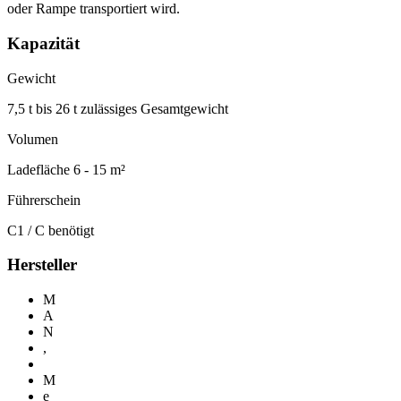
oder Rampe transportiert wird.
Kapazität
Gewicht
7,5 t bis 26 t zulässiges Gesamtgewicht
Volumen
Ladefläche 6 - 15 m²
Führerschein
C1 / C benötigt
Hersteller
M
A
N
,
M
e