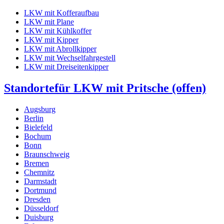
LKW mit Kofferaufbau
LKW mit Plane
LKW mit Kühlkoffer
LKW mit Kipper
LKW mit Abrollkipper
LKW mit Wechselfahrgestell
LKW mit Dreiseitenkipper
Standorte
für LKW mit Pritsche (offen)
Augsburg
Berlin
Bielefeld
Bochum
Bonn
Braunschweig
Bremen
Chemnitz
Darmstadt
Dortmund
Dresden
Düsseldorf
Duisburg