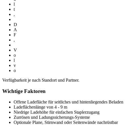
l
t
,
D
A
F
,
V
o
l
v
o
Verfügbarkeit je nach Standort und Partner.
Wichtige Faktoren
Offene Ladefläche für seitliches und hintenliegendes Beladen
Ladeflächenlänge von 4 - 9 m
Niedrige Ladehöhe für einfachen Staplerzugang
Zurrösen und Ladungssicherungs-Systeme
Optionale Plane, Stirnwand oder Seitenwände nachrüstbar