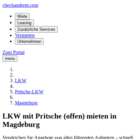
checkandrent.com
Miete
Leasing
Zusätzliche Services
Vermieten
Unternehmen
Zum Portal
menu
LKW
Pritsche-LKW
Magdeburg
LKW mit Pritsche (offen) mieten in
Magdeburg
Vergleichen Sie Angebote von allen führenden Anbietern – schnell,