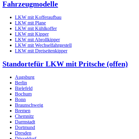
Fahrzeugmodelle
LKW mit Kofferaufbau
LKW mit Plane
LKW mit Kühlkoffer
LKW mit Kipper
LKW mit Abrollkipper
LKW mit Wechselfahrgestell
LKW mit Dreiseitenkipper
Standorte
für LKW mit Pritsche (offen)
Augsburg
Berlin
Bielefeld
Bochum
Bonn
Braunschweig
Bremen
Chemnitz
Darmstadt
Dortmund
Dresden
Düsseldorf