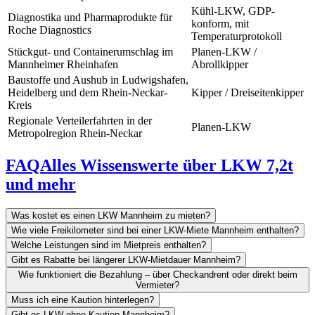
Kühl-LKW, GDP-
Diagnostika und Pharmaprodukte für
konform, mit
Roche Diagnostics
Temperaturprotokoll
Stückgut- und Containerumschlag im
Planen-LKW /
Mannheimer Rheinhafen
Abrollkipper
Baustoffe und Aushub in Ludwigshafen,
Heidelberg und dem Rhein-Neckar-
Kipper / Dreiseitenkipper
Kreis
Regionale Verteilerfahrten in der
Planen-LKW
Metropolregion Rhein-Neckar
FAQ
Alles Wissenswerte über LKW 7,2t
und mehr
Was kostet es einen LKW Mannheim zu mieten?
Wie viele Freikilometer sind bei einer LKW-Miete Mannheim enthalten?
Welche Leistungen sind im Mietpreis enthalten?
Gibt es Rabatte bei längerer LKW-Mietdauer Mannheim?
Wie funktioniert die Bezahlung – über Checkandrent oder direkt beim
Vermieter?
Muss ich eine Kaution hinterlegen?
Gibt es LKW ohne Kaution Mannheim?