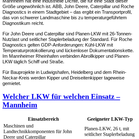
Mannheim hat eine industrielle Dichte, die für eine Stadt dieser 
Größe ungewöhnlich ist. ABB, John Deere, Caterpillar und Roche 
Diagnostics in einem Stadtgebiet – das ergibt ein Transportprofil, 
das von schwerer Landmaschine bis zu temperaturgeführtem 
Diagnostikum reicht.
Für John Deere und Caterpillar sind Planen-LKW mit 26-Tonnen-
Nutzlast und seitlicher Staplerbeladung der Standard. Für Roche 
Diagnostics gelten GDP-Anforderungen: Kühl-LKW mit 
Temperaturprotokollierung und lückenloser Dokumentationskette. 
Im Mannheimer Rheinhafen verbinden Abrollkipper und Planen-
LKW täglich Schiff und Straße.
Für Bauprojekte in Ludwigshafen, Heidelberg und dem Rhein-
Neckar-Kreis werden Kipper und Dreiseitenkipper tageweise 
gemietet.
Welcher LKW für welchen Einsatz –
Mannheim
Einsatzbereich
Geeigneter LKW-Typ
Maschinen und
Planen-LKW, 26 t, mit
Landtechnikkomponenten für John
seitlicher Staplerbeladung
Deere und Caterpillar