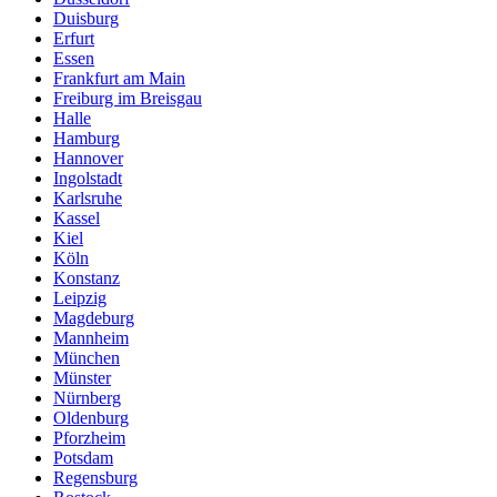
Duisburg
Erfurt
Essen
Frankfurt am Main
Freiburg im Breisgau
Halle
Hamburg
Hannover
Ingolstadt
Karlsruhe
Kassel
Kiel
Köln
Konstanz
Leipzig
Magdeburg
Mannheim
München
Münster
Nürnberg
Oldenburg
Pforzheim
Potsdam
Regensburg