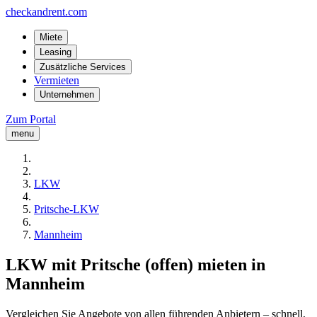
checkandrent.com
Miete
Leasing
Zusätzliche Services
Vermieten
Unternehmen
Zum Portal
menu
LKW
Pritsche-LKW
Mannheim
LKW mit Pritsche (offen) mieten in
Mannheim
Vergleichen Sie Angebote von allen führenden Anbietern – schnell,