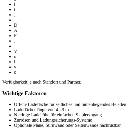
l
t
,
D
A
F
,
V
o
l
v
o
Verfügbarkeit je nach Standort und Partner.
Wichtige Faktoren
Offene Ladefläche für seitliches und hintenliegendes Beladen
Ladeflächenlänge von 4 - 9 m
Niedrige Ladehöhe für einfachen Staplerzugang
Zurrösen und Ladungssicherungs-Systeme
Optionale Plane, Stirnwand oder Seitenwände nachrüstbar