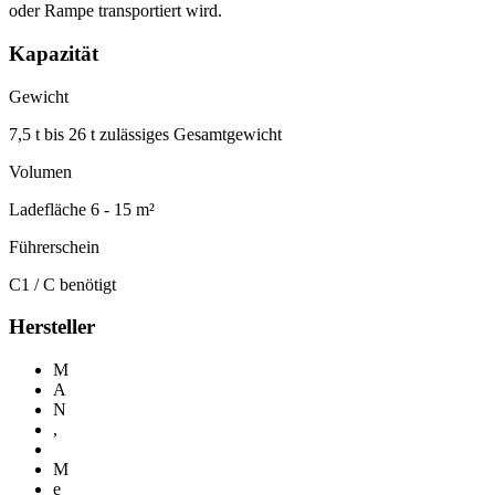
oder Rampe transportiert wird.
Kapazität
Gewicht
7,5 t bis 26 t zulässiges Gesamtgewicht
Volumen
Ladefläche 6 - 15 m²
Führerschein
C1 / C benötigt
Hersteller
M
A
N
,
M
e